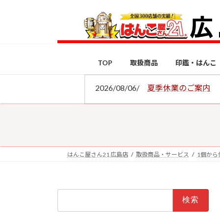
コ
ナ
ン
ビ
テ
ゲ
ン
ー
ツ
シ
TOP
取扱商品
印鑑・はんこ
へ
ョ
ス
ン
2026/08/06/
夏季休業のご案内
キ
に
ッ
移
プ
動
はんこ屋さん21 広島店
取扱商品・サービス
1個から
検
索: