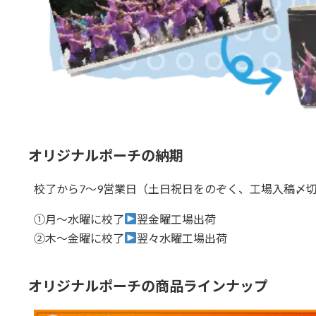
オリジナルポーチの納期
校了から7～9営業日
（土日祝日をのぞく、工場入稿〆切
①月～水曜に校了
翌金曜工場出荷
②木～金曜に校了
翌々水曜工場出荷
オリジナルポーチの商品ラインナップ