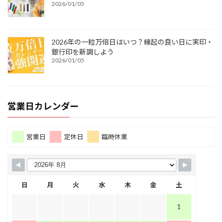
2026/01/05
2026年の一粒万倍日はいつ？縁起の良い日に実印・
銀行印を新調しよう
2026/01/05
営業日カレンダー
営業日
定休日
臨時休業
日
月
火
水
木
金
土
1